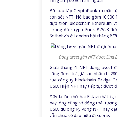
lần giá trị so với năm ngoái.
Bộ sưu tập CryptoPunk ra mắt nă
cơn sốt NFT. Nó bao gồm 10.000 N
dựa trên blockchain Ethereum và
Trong đó, CryptoPunk #7523 được
Sotheby's ở London hồi tháng 6/2
Dòng tweet gắn NFT được Sina Es
Giữa tháng 4, NFT dòng tweet đầ
cũng được trả giá cao nhất chỉ 280
của công ty blockchain Bridge Or
USD. Hiện NFT này tiếp tục được đ
Đây là lần thứ hai Estavi thất b
nay, ông cũng có động thái tương
USD, dù ông kỳ vọng NFT này đạt 
vẫn chưa có dấu hiệu đi xuống.