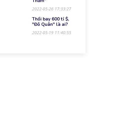
Thảm"
2022-05-26 17:33:27
Thổi bay 600 tỉ $,
"Đỗ Quân" là ai?
2022-05-19 11:40:55