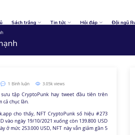
ủ
Sách trắng
Tin tức
Hỏi đáp
Đội ngũ R
nh
 mạnh
1
Bình luận
3.05k
views
sưu tập CryptoPunk hay tweet đầu tiên trên
 cả chục lần.
nk.app cho thấy, NFT CryptoPunk số hiệu #273
 USD vào ngày 19/10/2021 xuống còn 139.800 USD
gày ở mức 253.000 USD, NFT này vẫn giảm gần 5