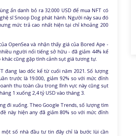
dùng ẩn danh bỏ ra 32.000 USD để mua NFT có
nghệ sĩ Snoop Dog phát hành. Người này sau đó
nhưng mức trả cao nhất hiện tại chỉ khoảng 200
u của OpenSea và nhận thấy giá của Bored Ape -
hiều người nổi tiếng sở hữu - đã giảm 44% kể
 khác cũng gặp tình cảnh sụt giá tương tự.
T đang lao dốc kể từ cuối năm 2021. Số lượng
uần trước là 19.000, giảm 92% so với mức đỉnh
oanh thu toàn cầu trong lĩnh vực này cũng sụt
háng 1 xuống 2,4 tỷ USD vào tháng 3.
ng đi xuống. Theo Google Trends, số lượng tìm
 đề này hiện any đã giảm 80% so với mức đỉnh
một số nhà đầu tư tin đây chỉ là bước lùi cần