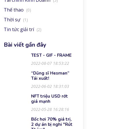
Tài chính Kinh Doanh
(5)
Thế thao
(0)
Thời sự
(1)
Tin tức giải trí
(2)
Bài viết gần đây
TEST - GIF - FRAME
2022-08-07 18:53:22
“Dũng sĩ Hesman”
Tái xuất!
2022-06-02 18:31:03
NFT triệu USD rớt
giá mạnh
2022-05-28 16:28:16
Bốc hơi 70% giá trị,
2 dự án bị nghi "Rút