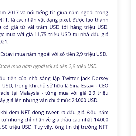
m 2017 và nổi tiếng từ giữa năm ngoái trong
FT, là các nhân vật dạng pixel, được tạo thành
 có giá từ vài trăm USD tới hàng triệu USD.
 mua với giá 11,75 triệu USD tại nhà đấu giá
021.
tavi mua năm ngoái với số tiền 2,9 triệu USD.
u tiên của nhà sáng lập Twitter Jack Dorsey
 USD, trong khi chủ sở hữu là Sina Estavi - CEO
acle tại Malaysia - từng mua với giá 2,9 triệu
ẩy giá lên nhưng vẫn chỉ ở mức 24.000 USD.
ại khi đem NFT dòng tweet ra đấu giá. Đầu năm
 tự nhưng chỉ nhận về giá thầu cao nhất 14.000
50 triệu USD. Tuy vậy, ông tin thị trường NFT